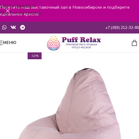
Skip to navigation
Посетите наш выставочный зал в Новосибирске и подберите
Skip to main content
идеальное кресло!
+7 (383) 212-32-80
МЕНЮ
-11%