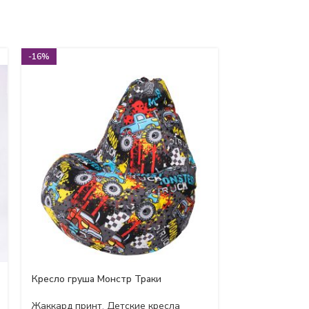
-16%
-22%
Кресло груша Монстр Траки
Детское крес
Жаккард принт
,
Детские кресла
Детские крес