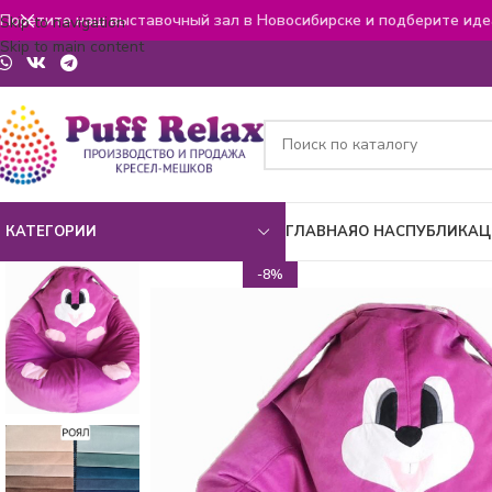
Посетите наш выставочный зал в Новосибирске и подберите иде
Skip to navigation
Skip to main content
КАТЕГОРИИ
ГЛАВНАЯ
О НАС
ПУБЛИКАЦ
-8%