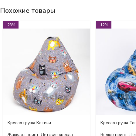
Похожие товары
-23%
-12%
Кресло груша Котики
Кресло груша Топ
Жаккард принт
,
Детские кресла
Велюр принт
,
Дет