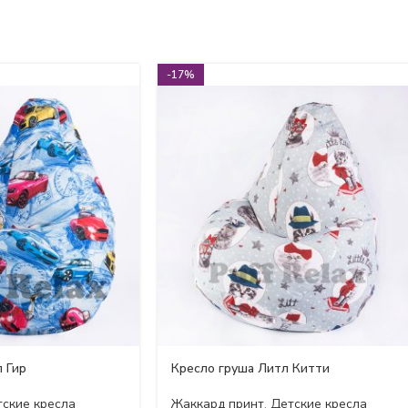
-17%
 Гир
Кресло груша Литл Китти
ские кресла
Жаккард принт
,
Детские кресла