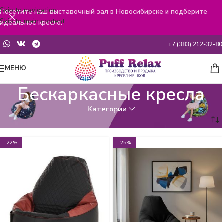
Skip to navigation
Посетите наш выставочный зал в Новосибирске и подберите
Skip to main content
идеальное кресло!
+7 (383) 212-32-80
МЕНЮ
Бескаркасные кресла
Категории
Главная
Бескаркасные кресла
-22%
-25%